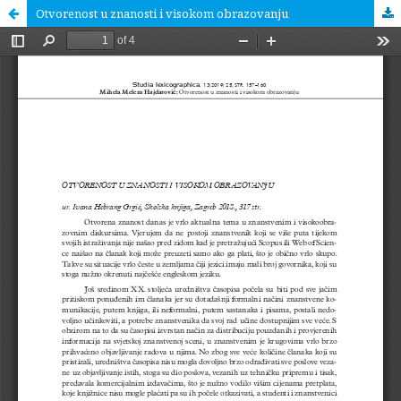
Otvorenost u znanosti i visokom obrazovanju