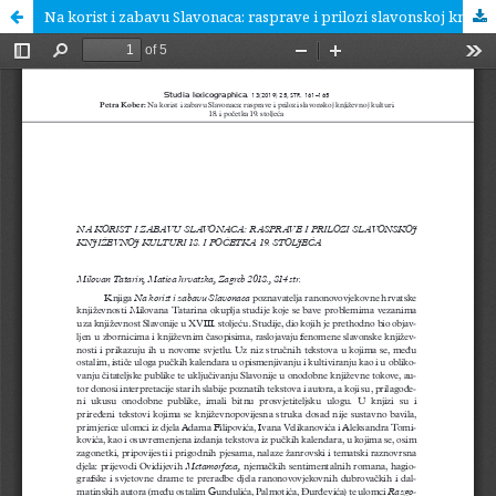
Na korist i zabavu Slavonaca: rasprave i prilozi slavonskoj književnoj kulturi 18. i početka 19. stoljeća