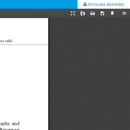
Preuzmi datoteku