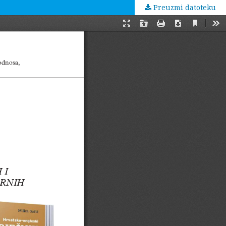
Preuzmi datoteku