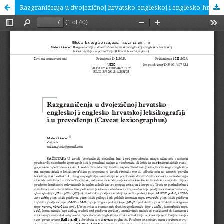
Razgraničenja u dvojezičnoj hrvatsko-engleskoj i englesko-hrvatskoj leksikografiji i u prevođenju (Caveat lexicographus)