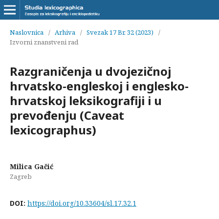
Naslovnica
/
Arhiva
/
Svezak 17 Br. 32 (2023)
/
Izvorni znanstveni rad
Razgraničenja u dvojezičnoj
hrvatsko-engleskoj i englesko-
hrvatskoj leksikografiji i u
prevođenju (Caveat
lexicographus)
Milica Gačić
Zagreb
DOI:
https://doi.org/10.33604/sl.17.32.1