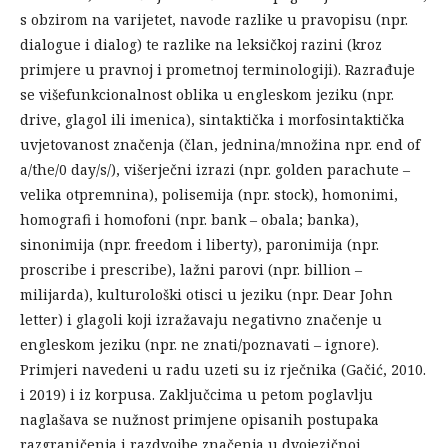
s obzirom na varijetet, navode razlike u pravopisu (npr.
dialogue i dialog) te razlike na leksičkoj razini (kroz
primjere u pravnoj i prometnoj terminologiji). Razrađuje
se višefunkcionalnost oblika u engleskom jeziku (npr.
drive, glagol ili imenica), sintaktička i morfosintaktička
uvjetovanost značenja (član, jednina/množina npr. end of
a/the/0 day/s/), višerječni izrazi (npr. golden parachute –
velika otpremnina), polisemija (npr. stock), homonimi,
homografi i homofoni (npr. bank – obala; banka),
sinonimija (npr. freedom i liberty), paronimija (npr.
proscribe i prescribe), lažni parovi (npr. billion –
milijarda), kulturološki otisci u jeziku (npr. Dear John
letter) i glagoli koji izražavaju negativno značenje u
engleskom jeziku (npr. ne znati/poznavati – ignore).
Primjeri navedeni u radu uzeti su iz rječnika (Gačić, 2010.
i 2019) i iz korpusa. Zaključcima u petom poglavlju
naglašava se nužnost primjene opisanih postupaka
razgraničenja i razdvojbe značenja u dvojezičnoj