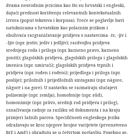
dvama nesrodnim jezicima kao što su hrvatski i engleski,
dajući prednost korištenju relevantnih kontekstualnih
izvora (poput tekstova i korpusa). Treće se poglavlje bavi
natuknicama s hrvatskim kao polaznim jezikom i
obuhvaća razgraničavanje pridjeva s nastavcima -iv, -jiv i
-ljiv (npr. jestiv, jediv i jedljiv); razdvojbu pridjeva
srednjega roda i priloga (npr. kazneno pravo, kazneno
goniti); glagolskih pridjeva, glagolskih priloga i glagolskih
imenica (npr. umirući); glagolskih pridjeva trpnih i
pridjeva (npr. rođen i rođeni); prijedloga i priloga (npr.
poslije); priložnih i prijedložnih sintagami (npr. nàgore,
nȁgorē i na gore). U nastavku se razmatraju slučajevi
polisemije (npr. zemlja), homofonije (npr. sûd),
homonimije (npr. prȁvo, srednji rod pridjeva i prilog),
označivanja radnje za razliku od dokumenta i na kraju
primjeri lažnih parova. Specifičnosti engleskoga jezika
odražavaju se kroz njegove brojne varijetete (prvenstveno
BrE i AmE) i obrađuju se u četvrtom poglavlju. Posebno se,