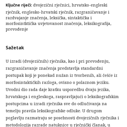
Ključne riječi:
dvojezični rječnici, hrvatsko-engleski
rječnik, englesko-hrvatski rječnik, razgraničavanje i
razdvajanje značenja, leksička, sintaktička i
morfosintktička uvjetovanost značenja, leksikografija,
prevođenje
Sažetak
U izradi (dvojezičnih) rječnika, kao i pri prevođenju,
razgraničavanje značenja predstavlja standardni
postupak koji je ponekad nužan iz tvorbenih, ali češće iz
morfosintaktičkih razloga, ovisno o polaznom jeziku.
Uvodni dio rada daje kratku usporedbu dvaju jezika,
hrvatskoga i engleskoga, raspravljajući o leksikografskim
postupcima u izradi rječnika sve do odlučivanja na
temelju pravila leksikografske odluke. U drugom
poglavlju razmatraju se posebnosti dvojezičnih rječnika i
metodologija razrade natuknice u rječnički članak, u