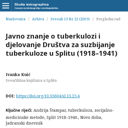
Naslovnica
/
Arhiva
/
Svezak 13 Br. 25 (2019)
/
Pregledni rad
Javno znanje o tuberkulozi i
djelovanje Društva za suzbijanje
tuberkuloze u Splitu (1918–1941)
Ivanka Kuić
Sveučilišna knjižnica u Splitu
DOI:
https://doi.org/10.33604/sl.13.25.4
Ključne riječi:
Andrija Štampar, tuberkuloza, socijalno-
medicinske metode, Split 1918–1940., Novo doba,
Jadranski dnevnik