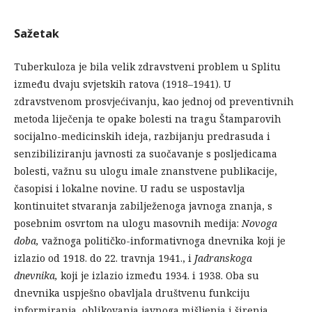
Sažetak
Tuberkuloza je bila velik zdravstveni problem u Splitu
između dvaju svjetskih ratova (1918–1941). U
zdravstvenom prosvjećivanju, kao jednoj od preventivnih
metoda liječenja te opake bolesti na tragu Štamparovih
socijalno-medicinskih ideja, razbijanju predrasuda i
senzibiliziranju javnosti za suočavanje s posljedicama
bolesti, važnu su ulogu imale znanstvene publikacije,
časopisi i lokalne novine. U radu se uspostavlja
kontinuitet stvaranja zabilježenoga javnoga znanja, s
posebnim osvrtom na ulogu masovnih medija:
Novoga
doba,
važnoga političko-informativnoga dnevnika koji je
izlazio od 1918. do 22. travnja 1941., i
Jadranskoga
dnevnika,
koji je izlazio između 1934. i 1938. Oba su
dnevnika uspješno obavljala društvenu funkciju
informiranja, oblikovanja javnoga mišljenja i širenja