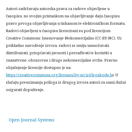
Autori zadržavaju autorska prava za radove objavljene u
časopisu, no svojim pristankom na objavljivanje daju časopisu
pravo prvoga objavljivanja u tiskanom te elektroničkom formatu.
Radovi objavljeni u časopisu licencirani su pod licencijom
Creative Commons: Imenovanje-Nekomercijalno (CC-BY-NC). Uz
prikladno navođenje izvora, radovi se smiju umnožavati,
distribuirati, priopćavati javnosti i prerađivati te koristiti u
znanstvene, obrazovne i druge nekomercijalne svrhe. Pravno
objašnjenje licencije dostupno je na:
https://creativecommons.org/licenses/by-nc/4.0/legalcode.h
r. U
slučaju preuzimanja priloga iz drugog izvora autori su sami dužni
osigurati dopuštenje.
Open Journal Systems