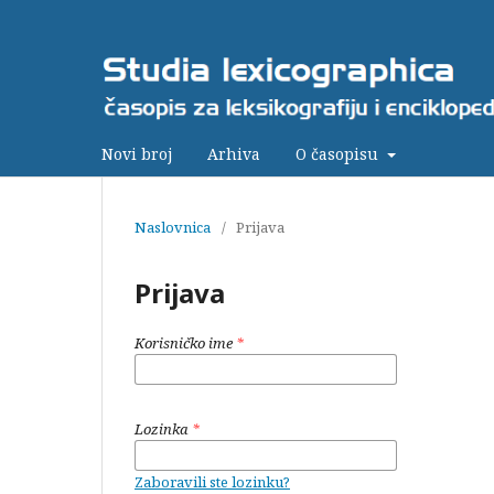
Novi broj
Arhiva
O časopisu
Naslovnica
/
Prijava
Prijava
Korisničko ime
*
Lozinka
*
Zaboravili ste lozinku?