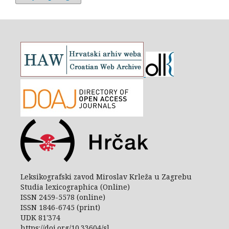
Leksikografski zavod Miroslav Krleža u Zagrebu
Studia lexicographica (Online)
ISSN 2459-5578 (online)
ISSN 1846-6745 (print)
UDK 81'374
https://doi.org/10.33604/sl