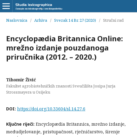
Naslovnica
/
Arhiva
/
Svezak 14 Br. 27 (2020)
/
Stručni rad
Encyclopædia Britannica Online:
mrežno izdanje pouzdanoga
priručnika (2012. – 2020.)
Tihomir Živić
Fakultet agrobiotehničkih znanosti Sveučilišta Josipa Jurja
Strossmayera u Osijeku
DOI:
https://doi.org/10.33604/sl.14.27.6
Ključne riječi:
Encyclopædia Britannica, mrežno izdanje,
međudjelovanje, pristupačnost, rječničarstvo, širenje