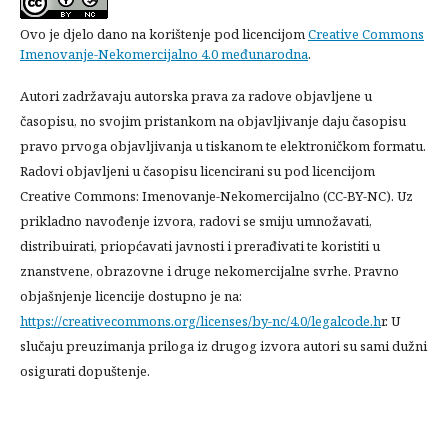
Ovo je djelo dano na korištenje pod licencijom
Creative Commons
Imenovanje-Nekomercijalno 4.0 međunarodna
.
Autori zadržavaju autorska prava za radove objavljene u
časopisu, no svojim pristankom na objavljivanje daju časopisu
pravo prvoga objavljivanja u tiskanom te elektroničkom formatu.
Radovi objavljeni u časopisu licencirani su pod licencijom
Creative Commons: Imenovanje-Nekomercijalno (CC-BY-NC). Uz
prikladno navođenje izvora, radovi se smiju umnožavati,
distribuirati, priopćavati javnosti i prerađivati te koristiti u
znanstvene, obrazovne i druge nekomercijalne svrhe. Pravno
objašnjenje licencije dostupno je na:
https://creativecommons.org/licenses/by-nc/4.0/legalcode.h
r. U
slučaju preuzimanja priloga iz drugog izvora autori su sami dužni
osigurati dopuštenje.