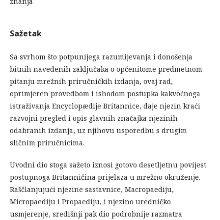
znanja
Sažetak
Sa svrhom što potpunijega razumijevanja i donošenja
bitnih navedenih zaključaka o općenitome predmetnom
pitanju mrežnih priručničkih izdanja, ovaj rad,
oprimjeren provedbom i ishodom postupka kakvoćnoga
istraživanja Encyclopædije Britannice, daje njezin kraći
razvojni pregled i opis glavnih značajka njezinih
odabranih izdanja, uz njihovu usporedbu s drugim
sličnim priručnicima.
Uvodni dio stoga sažeto iznosi gotovo desetljetnu povijest
postupnoga Britanničina prijelaza u mrežno okruženje.
Raščlanjujući njezine sastavnice, Macropaediju,
Micropaediju i Propaediju, i njezino uredničko
usmjerenje, središnji pak dio podrobnije razmatra