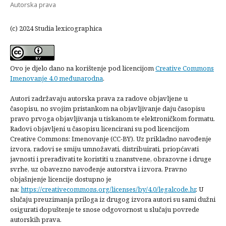
Autorska prava
(c) 2024 Studia lexicographica
Ovo je djelo dano na korištenje pod licencijom
Creative Commons
Imenovanje 4.0 međunarodna
.
Autori zadržavaju autorska prava za radove objavljene u
časopisu, no svojim pristankom na objavljivanje daju časopisu
pravo prvoga objavljivanja u tiskanom te elektroničkom formatu.
Radovi objavljeni u časopisu licencirani su pod licencijom
Creative Commons: Imenovanje (CC-BY). Uz prikladno navođenje
izvora, radovi se smiju umnožavati, distribuirati, priopćavati
javnosti i prerađivati te koristiti u znanstvene, obrazovne i druge
svrhe, uz obavezno navođenje autorstva i izvora. Pravno
objašnjenje licencije dostupno je
na:
https://creativecommons.org/licenses/by/4.0/legalcode.hr
. U
slučaju preuzimanja priloga iz drugog izvora autori su sami dužni
osigurati dopuštenje te snose odgovornost u slučaju povrede
autorskih prava.