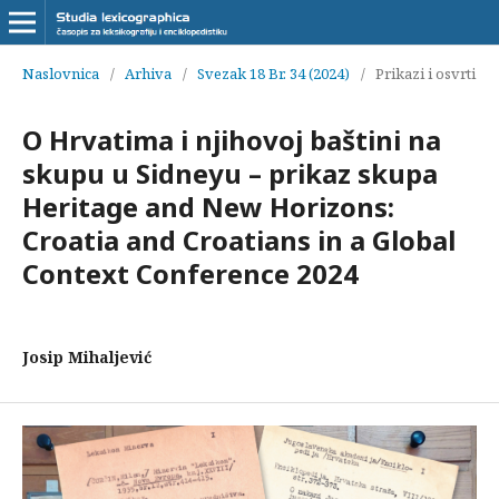
Naslovnica
/
Arhiva
/
Svezak 18 Br. 34 (2024)
/
Prikazi i osvrti
O Hrvatima i njihovoj baštini na
skupu u Sidneyu – prikaz skupa
Heritage and New Horizons:
Croatia and Croatians in a Global
Context Conference 2024
Josip Mihaljević