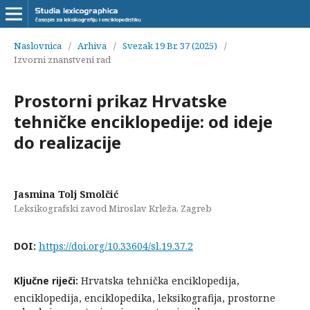
Naslovnica
/
Arhiva
/
Svezak 19 Br. 37 (2025)
/
Izvorni znanstveni rad
Prostorni prikaz Hrvatske
tehničke enciklopedije: od ideje
do realizacije
Jasmina Tolj Smolčić
Leksikografski zavod Miroslav Krleža, Zagreb
DOI:
https://doi.org/10.33604/sl.19.37.2
Ključne riječi:
Hrvatska tehnička enciklopedija,
enciklopedija, enciklopedika, leksikografija, prostorne