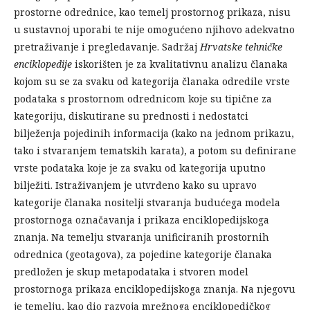
prostorne odrednice, kao temelj prostornog prikaza, nisu
u sustavnoj uporabi te nije omogućeno njihovo adekvatno
pretraživanje i pregledavanje. Sadržaj
Hrvatske tehničke
enciklopedije
iskorišten je za kvalitativnu analizu članaka
kojom su se za svaku od kategorija članaka odredile vrste
podataka s prostornom odrednicom koje su tipične za
kategoriju, diskutirane su prednosti i nedostatci
bilježenja pojedinih informacija (kako na jednom prikazu,
tako i stvaranjem tematskih karata), a potom su definirane
vrste podataka koje je za svaku od kategorija uputno
bilježiti. Istraživanjem je utvrđeno kako su upravo
kategorije članaka nositelji stvaranja budućega modela
prostornoga označavanja i prikaza enciklopedijskoga
znanja. Na temelju stvaranja unificiranih prostornih
odrednica (geotagova), za pojedine kategorije članaka
predložen je skup metapodataka i stvoren model
prostornoga prikaza enciklopedijskoga znanja. Na njegovu
je temelju, kao dio razvoja mrežnoga enciklopedičkog