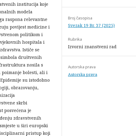
tvenih institucija koje
cionalnih modela
Broj časopisa
koga raspona relevantne
Svezak 19 Br. 37 (2025)
zuju povijest medicine i
vstvenom politikom i
Rubrika
vjekovnih hospitala i
Izvorni znanstveni rad
dravstva. Ističe se
 simbola društvenih
frastruktura nosila s
Autorska prava
poimanje bolesti, ali i
Autorska prava
. Epidemije su istodobno
giji, obrazovanju,
nizacija
vstvene skrbi
st posvećena je
eđenju zdravstvenih
smjeste u širi europski
isciplinarni pristup koji