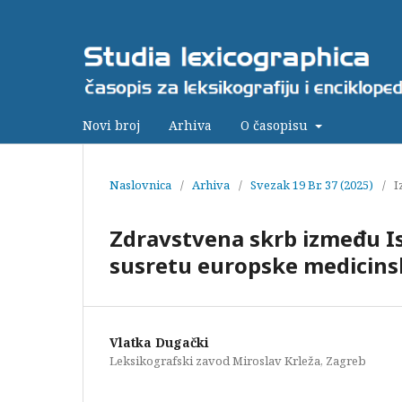
Novi broj
Arhiva
O časopisu
Naslovnica
/
Arhiva
/
Svezak 19 Br. 37 (2025)
/
I
Zdravstvena skrb između Is
susretu europske medicinsk
Vlatka Dugački
Leksikografski zavod Miroslav Krleža, Zagreb