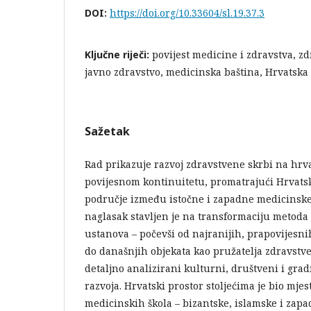
DOI:
https://doi.org/10.33604/sl.19.37.3
Ključne riječi:
povijest medicine i zdravstva, z
javno zdravstvo, medicinska baština, Hrvatska
Sažetak
Rad prikazuje razvoj zdravstvene skrbi na hr
povijesnom kontinuitetu, promatrajući Hrvat
područje između istočne i zapadne medicinske 
naglasak stavljen je na transformaciju metoda 
ustanova – počevši od najranijih, prapovijesni
do današnjih objekata kao pružatelja zdravstve
detaljno analizirani kulturni, društveni i gradi
razvoja. Hrvatski prostor stoljećima je bio mjes
medicinskih škola – bizantske, islamske i zapa