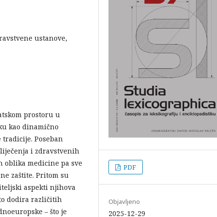
dravstvene ustanove,
vatskom prostoru u
sku kao dinamično
tradicije. Poseban
liječenja i zdravstvenih
h oblika medicine pa sve
PDF
ne zaštite. Pritom su
teljski aspekti njihova
to dodira različitih
Objavljeno
dnoeuropske – što je
2025-12-29