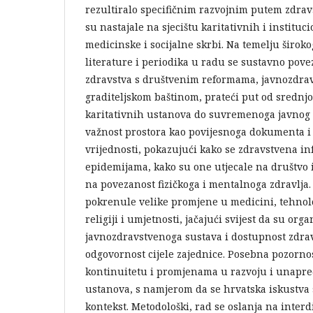
rezultiralo specifičnim razvojnim putem zdravs
su nastajale na sjecištu karitativnih i institu
medicinske i socijalne skrbi. Na temelju širo
literature i periodika u radu se sustavno pove
zdravstva s društvenim reformama, javnozdra
graditeljskom baštinom, prateći put od srednjo
karitativnih ustanova do suvremenoga javnog z
važnost prostora kao povijesnoga dokumenta i
vrijednosti, pokazujući kako se zdravstvena in
epidemijama, kako su one utjecale na društvo i 
na povezanost fizičkoga i mentalnoga zdravlja
pokrenule velike promjene u medicini, tehnolo
religiji i umjetnosti, jačajući svijest da su orga
javnozdravstvenoga sustava i dostupnost zdra
odgovornost cijele zajednice. Posebna pozorno
kontinuitetu i promjenama u razvoju i unapr
ustanova, s namjerom da se hrvatska iskustva 
kontekst. Metodološki, rad se oslanja na interd