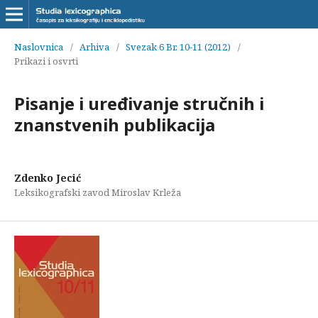
Naslovnica
/
Arhiva
/
Svezak 6 Br. 10-11 (2012)
/
Prikazi i osvrti
Pisanje i uređivanje stručnih i
znanstvenih publikacija
Zdenko Jecić
Leksikografski zavod Miroslav Krleža