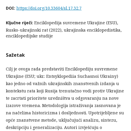
DOI:
https://doi.org/10.33604/sl.17.32.7
Ključne riječi:
Enciklopedija suvremene Ukrajine (ESU),
Rusko-ukrajinski rat (2022), ukrajinska enciklopedistika,
enciklopedijske studije
Sažetak
Cilj je ovoga rada predstaviti Enciklopediju suvremene
Ukrajine (ESU; ukr.: Entsyklopediia Suchasnoi Ukrainy)
kao jedno od važnih ukrajinskih znanstvenih izdanja u
kontekstu rata koji Rusija trenutačno vodi protiv Ukrajine
te zacrtati prioritete uredništva u odgovaranju na nove
izazove vremena. Metodologija istraživanja zasnovana je
na načelima historicizma i dosljednosti. Upotrijebljene su
opće znanstvene metode, uključujući analizu, sintezu,
deskripciju i generalizaciju. Autori izvješćuju o