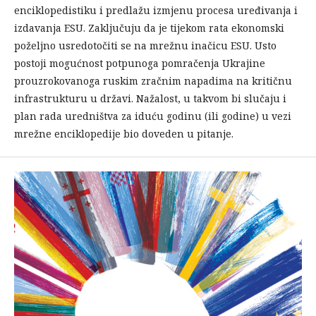
enciklopedistiku i predlažu izmjenu procesa uređivanja i
izdavanja ESU. Zaključuju da je tijekom rata ekonomski
poželjno usredotočiti se na mrežnu inačicu ESU. Usto
postoji mogućnost potpunoga pomračenja Ukrajine
prouzrokovanoga ruskim zračnim napadima na kritičnu
infrastrukturu u državi. Nažalost, u takvom bi slučaju i
plan rada uredništva za iduću godinu (ili godine) u vezi
mrežne enciklopedije bio doveden u pitanje.