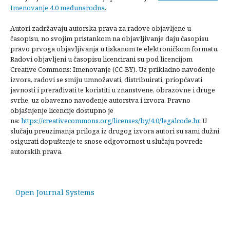
Imenovanje 4.0 međunarodna
.
Autori zadržavaju autorska prava za radove objavljene u
časopisu, no svojim pristankom na objavljivanje daju časopisu
pravo prvoga objavljivanja u tiskanom te elektroničkom formatu.
Radovi objavljeni u časopisu licencirani su pod licencijom
Creative Commons: Imenovanje (CC-BY). Uz prikladno navođenje
izvora, radovi se smiju umnožavati, distribuirati, priopćavati
javnosti i prerađivati te koristiti u znanstvene, obrazovne i druge
svrhe, uz obavezno navođenje autorstva i izvora. Pravno
objašnjenje licencije dostupno je
na:
https://creativecommons.org/licenses/by/4.0/legalcode.hr
. U
slučaju preuzimanja priloga iz drugog izvora autori su sami dužni
osigurati dopuštenje te snose odgovornost u slučaju povrede
autorskih prava.
Open Journal Systems