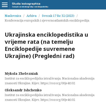
Naslovnica
/
Arhiva
/
Svezak 17 Br. 32 (2023)
/
Konferencija europskih i sjevernoatlantskih enciklopedija
Ukrajinska enciklopedistika u
vrijeme rata (na temelju
Enciklopedije suvremene
Ukrajine) (Pregledni rad)
Mykola Zhelezniak
Institut za enciklopedijska istraživanja, Nacionalna akademija
znanosti Ukrajine, Kijev, https://ror.org/00je4t102
Oleksandr Ishchenko
Institut za enciklopedijska istraživanja, Nacionalna akademija
znanosti Ukrajine, Kijev, https://ror.org/00je4t102