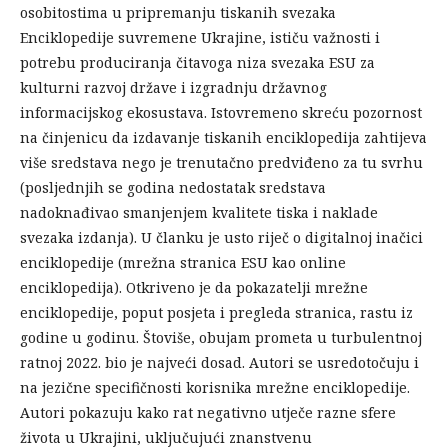
osobitostima u pripremanju tiskanih svezaka
Enciklopedije suvremene Ukrajine, ističu važnosti i
potrebu produciranja čitavoga niza svezaka ESU za
kulturni razvoj države i izgradnju državnog
informacijskog ekosustava. Istovremeno skreću pozornost
na činjenicu da izdavanje tiskanih enciklopedija zahtijeva
više sredstava nego je trenutačno predviđeno za tu svrhu
(posljednjih se godina nedostatak sredstava
nadoknađivao smanjenjem kvalitete tiska i naklade
svezaka izdanja). U članku je usto riječ o digitalnoj inačici
enciklopedije (mrežna stranica ESU kao online
enciklopedija). Otkriveno je da pokazatelji mrežne
enciklopedije, poput posjeta i pregleda stranica, rastu iz
godine u godinu. Štoviše, obujam prometa u turbulentnoj
ratnoj 2022. bio je najveći dosad. Autori se usredotočuju i
na jezične specifičnosti korisnika mrežne enciklopedije.
Autori pokazuju kako rat negativno utječe razne sfere
života u Ukrajini, uključujući znanstvenu