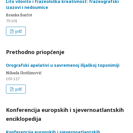
Lito vilovito i frazeološka kreativnost: frazeografski
izazovi i nedoumice
Branka Barčot
79-101
pdf
Prethodno priopćenje
Orografski apelativi u savremenoj ilijaškoj toponimiji
Nihada Ibrišimović
103-127
pdf
Konferencija europskih i sjevernoatlantskih
enciklopedija
Konferencija europskih i sjevernoatlantskih