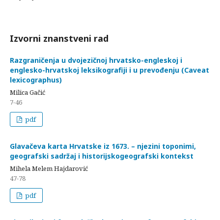
Izvorni znanstveni rad
Razgraničenja u dvojezičnoj hrvatsko-engleskoj i
englesko-hrvatskoj leksikografiji i u prevođenju (Caveat
lexicographus)
Milica Gačić
7-46
pdf
Glavačeva karta Hrvatske iz 1673. – njezini toponimi,
geografski sadržaj i historijskogeografski kontekst
Mihela Melem Hajdarović
47-78
pdf