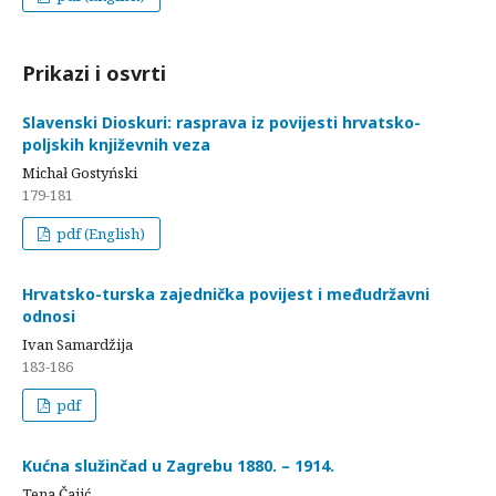
Prikazi i osvrti
Slavenski Dioskuri: rasprava iz povijesti hrvatsko-
poljskih književnih veza
Michał Gostyński
179-181
pdf (English)
Hrvatsko-turska zajednička povijest i međudržavni
odnosi
Ivan Samardžija
183-186
pdf
Kućna služinčad u Zagrebu 1880. – 1914.
Tena Čajić