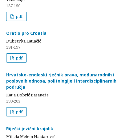
187-190
pdf
Oratio pro Croatia
Dubravka Latinčić
191-197
pdf
Hrvatsko-engleski rječnik prava, međunarodnih i
poslovnih odnosa, politologije i interdisciplinarnih
područja
Katja Dobrić Basaneže
199-203
pdf
Riječki jezični krajolik
Mihela Melem Hajdarović