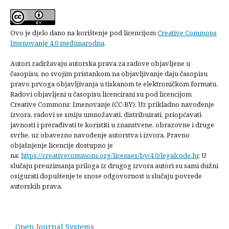
Ovo je djelo dano na korištenje pod licencijom
Creative Commons
Imenovanje 4.0 međunarodna
.
Autori zadržavaju autorska prava za radove objavljene u
časopisu, no svojim pristankom na objavljivanje daju časopisu
pravo prvoga objavljivanja u tiskanom te elektroničkom formatu.
Radovi objavljeni u časopisu licencirani su pod licencijom
Creative Commons: Imenovanje (CC-BY). Uz prikladno navođenje
izvora, radovi se smiju umnožavati, distribuirati, priopćavati
javnosti i prerađivati te koristiti u znanstvene, obrazovne i druge
svrhe, uz obavezno navođenje autorstva i izvora. Pravno
objašnjenje licencije dostupno je
na:
https://creativecommons.org/licenses/by/4.0/legalcode.hr
. U
slučaju preuzimanja priloga iz drugog izvora autori su sami dužni
osigurati dopuštenje te snose odgovornost u slučaju povrede
autorskih prava.
Open Journal Systems