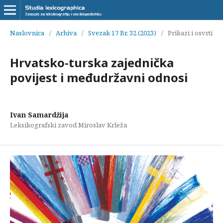
Naslovnica
/
Arhiva
/
Svezak 17 Br. 32 (2023)
/
Prikazi i osvrti
Hrvatsko-turska zajednička
povijest i međudržavni odnosi
Ivan Samardžija
Leksikografski zavod Miroslav Krleža