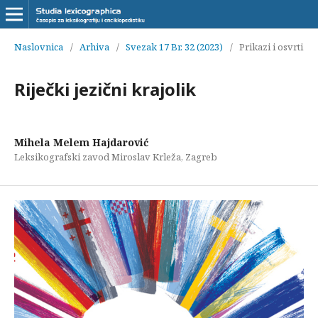
Naslovnica
/
Arhiva
/
Svezak 17 Br. 32 (2023)
/
Prikazi i osvrti
Riječki jezični krajolik
Mihela Melem Hajdarović
Leksikografski zavod Miroslav Krleža, Zagreb