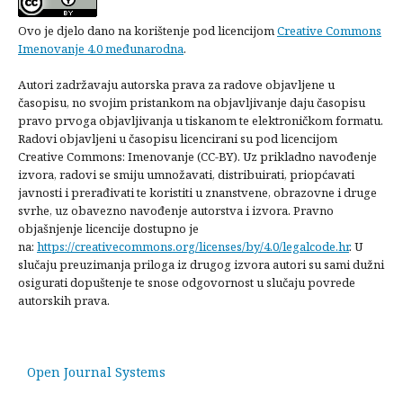
Ovo je djelo dano na korištenje pod licencijom
Creative Commons
Imenovanje 4.0 međunarodna
.
Autori zadržavaju autorska prava za radove objavljene u
časopisu, no svojim pristankom na objavljivanje daju časopisu
pravo prvoga objavljivanja u tiskanom te elektroničkom formatu.
Radovi objavljeni u časopisu licencirani su pod licencijom
Creative Commons: Imenovanje (CC-BY). Uz prikladno navođenje
izvora, radovi se smiju umnožavati, distribuirati, priopćavati
javnosti i prerađivati te koristiti u znanstvene, obrazovne i druge
svrhe, uz obavezno navođenje autorstva i izvora. Pravno
objašnjenje licencije dostupno je
na:
https://creativecommons.org/licenses/by/4.0/legalcode.hr
. U
slučaju preuzimanja priloga iz drugog izvora autori su sami dužni
osigurati dopuštenje te snose odgovornost u slučaju povrede
autorskih prava.
Open Journal Systems