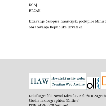
DOAJ
HRČAK
Izdavanje časopisa financijski podupire Minist
obrazovanja Republike Hrvatske.
Leksikografski zavod Miroslav Krleža u Zagre
Studia lexicographica (Online)
ISSN 2459-5578 (online)