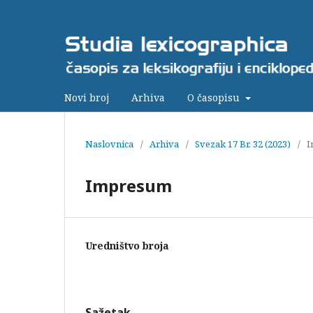
Novi broj
Arhiva
O časopisu
Naslovnica
/
Arhiva
/
Svezak 17 Br. 32 (2023)
/
I
Impresum
Uredništvo broja
Sažetak