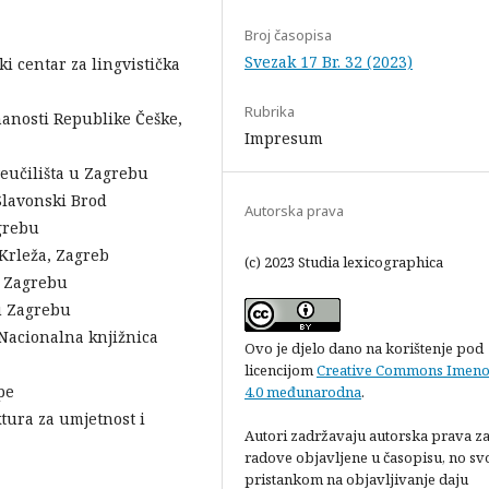
Broj časopisa
Svezak 17 Br. 32 (2023)
ki centar za lingvistička
Rubrika
nanosti Republike Češke,
Impresum
veučilišta u Zagrebu
 Slavonski Brod
Autorska prava
agrebu
Krleža, Zagreb
(c) 2023 Studia lexicographica
 u Zagrebu
 u Zagrebu
 Nacionalna knjižnica
Ovo je djelo dano na korištenje pod
licencijom
Creative Commons Imeno
pe
4.0 međunarodna
.
tura za umjetnost i
Autori zadržavaju autorska prava z
radove objavljene u časopisu, no sv
pristankom na objavljivanje daju