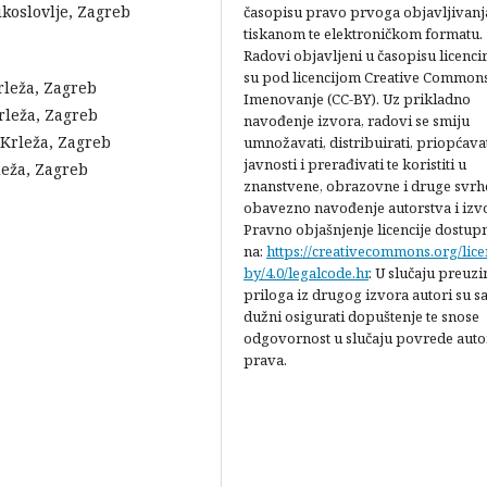
zikoslovlje, Zagreb
časopisu pravo prvoga objavljivanj
tiskanom te elektroničkom formatu.
Radovi objavljeni u časopisu licenci
su pod licencijom Creative Commons
rleža, Zagreb
Imenovanje (CC-BY). Uz prikladno
rleža, Zagreb
navođenje izvora, radovi se smiju
 Krleža, Zagreb
umnožavati, distribuirati, priopćava
javnosti i prerađivati te koristiti u
leža, Zagreb
znanstvene, obrazovne i druge svrh
obavezno navođenje autorstva i izv
Pravno objašnjenje licencije dostup
na:
https://creativecommons.org/lice
by/4.0/legalcode.hr
. U slučaju preuz
priloga iz drugog izvora autori su s
dužni osigurati dopuštenje te snose
odgovornost u slučaju povrede auto
prava.