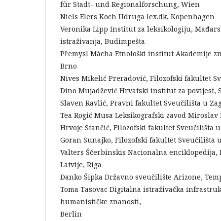
für Stadt- und Regionalforschung, Wien
Niels Elers Koch Udruga lex.dk, Kopenhagen
Veronika Lipp Institut za leksikologiju, Mađars
istraživanja, Budimpešta
Přemysl Mácha Etnološki institut Akademije z
Brno
Nives Mikelić Preradović, Filozofski fakultet S
Dino Mujadžević Hrvatski institut za povijest,
Slaven Ravlić, Pravni fakultet Sveučilišta u Z
Tea Rogić Musa Leksikografski zavod Miroslav 
Hrvoje Stančić, Filozofski fakultet Sveučilišta
Goran Sunajko, Filozofski fakultet Sveučilišta
Valters Ščerbinskis Nacionalna enciklopedija,
Latvije, Riga
Danko Šipka Državno sveučilište Arizone, Tem
Toma Tasovac Digitalna istraživačka infrastruk
humanističke znanosti,
Berlin