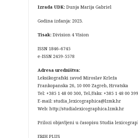
Izrada UDK:
Dunja Marija Gabriel
Godina izdanja: 2023.
Tisak:
Division 4 Vision
ISSN 1846–6745
e-ISSN 2459-5578
Adresa uredništva:
Leksikografski zavod Miroslav Krleža
Frankopanska 26, 10 000 Zagreb, Hrvatska
Tel: +385 1 48 00 300, Tel./Faks: +385 1 48 00 39
E-mail: studia_lexicographica@lzmk.hr
Web: http://studialexicographica.lzmk.hr
Prilozi objavljeni u časopisu Studia lexicograp
ERIH PLUS