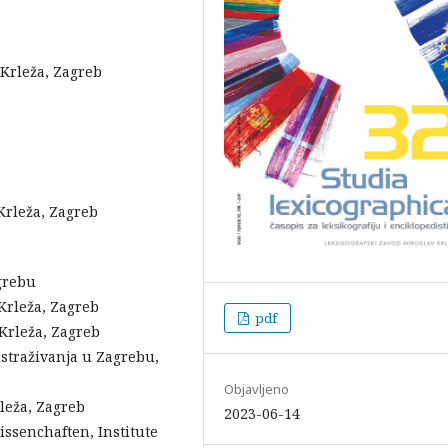
 Krleža, Zagreb
Krleža, Zagreb
agrebu
Krleža, Zagreb
pdf
 Krleža, Zagreb
 istraživanja u Zagrebu,
Objavljeno
leža, Zagreb
2023-06-14
ssenchaften, Institute