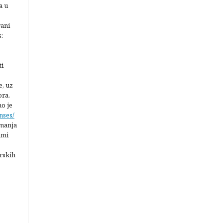
a u
rani
:
ti
e, uz
ora.
no je
nses/
imanja
ami
rskih