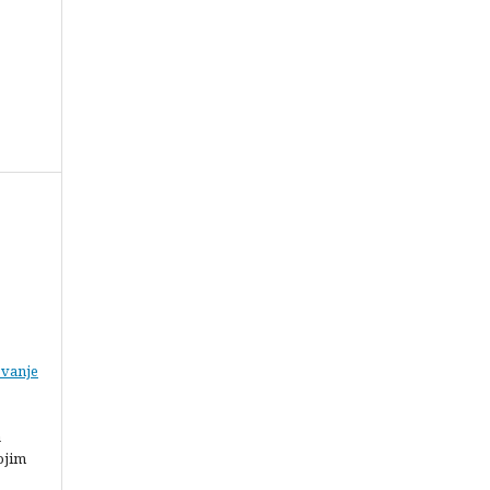
vanje
a
ojim