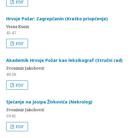
PDF
Hrvoje Požar: Zagrepčanin (Kratko priopćenje)
Vesna Kusin
45-47
PDF
Akademik Hrvoje Požar kao leksikograf (Stručni rad)
Zvonimir Jakobović
49-58
PDF
Sjećanje na Josipa Živkovića (Nekrolog)
Zvonimir Jakobović
59-61
PDF