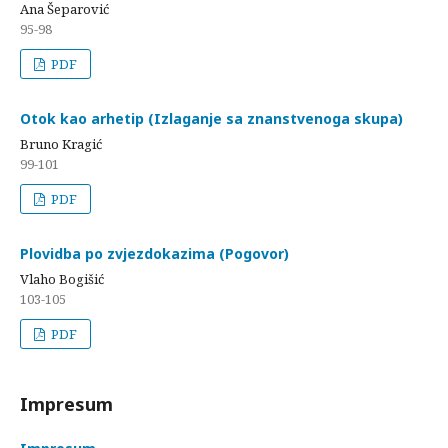
Ana Šeparović
95-98
PDF
Otok kao arhetip (Izlaganje sa znanstvenoga skupa)
Bruno Kragić
99-101
PDF
Plovidba po zvjezdokazima (Pogovor)
Vlaho Bogišić
103-105
PDF
Impresum