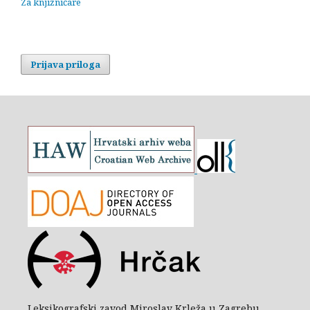
Za knjižničare
Prijava priloga
Leksikografski zavod Miroslav Krleža u Zagrebu