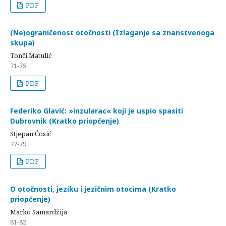
PDF
(Ne)ograničenost otočnosti (Izlaganje sa znanstvenoga
skupa)
Tonči Matulić
71-75
PDF
Federiko Glavić: »inzularac« koji je uspio spasiti
Dubrovnik (Kratko priopćenje)
Stjepan Ćosić
77-79
PDF
O otočnosti, jeziku i jezičnim otocima (Kratko
priopćenje)
Marko Samardžija
81-82