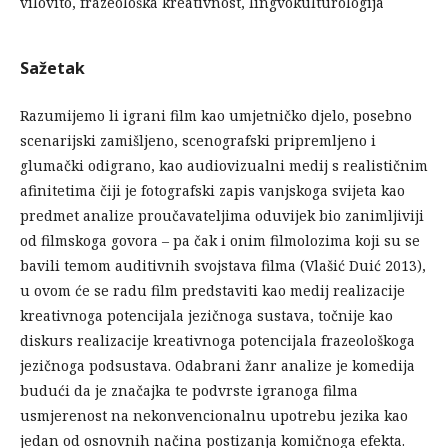
vilovito, frazeološka kreativnost, lingvokulturologija
Sažetak
Razumijemo li igrani film kao umjetničko djelo, posebno
scenarijski zamišljeno, scenografski pripremljeno i
glumački odigrano, kao audiovizualni medij s realističnim
afinitetima čiji je fotografski zapis vanjskoga svijeta kao
predmet analize proučavateljima oduvijek bio zanimljiviji
od filmskoga govora – pa čak i onim filmolozima koji su se
bavili temom auditivnih svojstava filma (Vlašić Duić 2013),
u ovom će se radu film predstaviti kao medij realizacije
kreativnoga potencijala jezičnoga sustava, točnije kao
diskurs realizacije kreativnoga potencijala frazeološkoga
jezičnoga podsustava. Odabrani žanr analize je komedija
budući da je značajka te podvrste igranoga filma
usmjerenost na nekonvencionalnu upotrebu jezika kao
jedan od osnovnih načina postizanja komičnoga efekta.