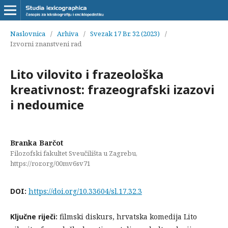
Naslovnica
/
Arhiva
/
Svezak 17 Br. 32 (2023)
/
Izvorni znanstveni rad
Lito vilovito i frazeološka
kreativnost: frazeografski izazovi
i nedoumice
Branka Barčot
Filozofski fakultet Sveučilišta u Zagrebu,
https://ror.org/00mv6sv71
DOI:
https://doi.org/10.33604/sl.17.32.3
Ključne riječi:
filmski diskurs, hrvatska komedija Lito