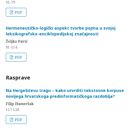
61-79
PDF
Hermeneutičko-logički aspekt tvorbe pojma u svojoj
leksikografsko-enciklopedijskoj značajnosti
Željko Pavić
81-114
PDF
Rasprave
Na Hergešićevu tragu – kako utvrditi tekstovne korpuse
novijega hrvatskoga predinformatičkoga razdoblja?
Filip Hameršak
117-128
PDF