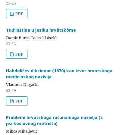
25-26
PDF
Tuđ'inština u jeziku hrvātskōme
Damir Boras, Bulcsú László
27-52
PDF
Habdelićev dikcionar (1670) kao izvor hrvatskoga
medicinskog nazivlja
Vladimir Dugački
53-59
PDF
Problemi hrvatskoga računalnoga nazivlja (s
jezikoslovnog motrišta)
Milica Mihaljević