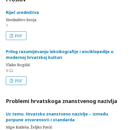
Riječ uredništva
Uredništvo broja
7
PDF
Prilog razumijevanju leksikografije i enciklopedije u
modernoj hrvatskoj kulturi
Vlaho Bogišić
9-22
PDF
Problemi hrvatskoga znanstvenog nazivlja
Uz temu. Hrvatsko znanstveno nazivlje – između
potpune otvorenosti i standarda
Stipe Kutleša, Željko Pavić