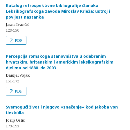
Katalog retrospektivne bibliografije članaka
Leksikografskoga zavoda Miroslav Krleža: ustroj i
povijest nastanka
Jasna Ivančić
129-150
PDF
Percepcija romskoga stanovništva u odabranim
hrvatskim, britanskim i američkim leksikografskim
djelima od 1880. do 2003.
Danijel Vojak
151-172
PDF
Svemogući život i njegovo »značenje« kod Jakoba von
Uexkülla
Josip Oslić
173-193