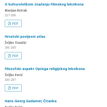
O kulturološkom značenju Filmskog leksikona
Marijan Krivak
257-260
PDF
Hrvatski povijesni atlas
Željko Tomičić
261-263
PDF
Filozofski aspekt Općega religijskog leksikona
Željko Pavić
265-267
PDF
Hans-Georg Gadamer, Čitanka