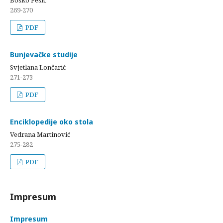
Boško Pešić
269-270
PDF
Bunjevačke studije
Svjetlana Lončarić
271-273
PDF
Enciklopedije oko stola
Vedrana Martinović
275-282
PDF
Impresum
Impresum