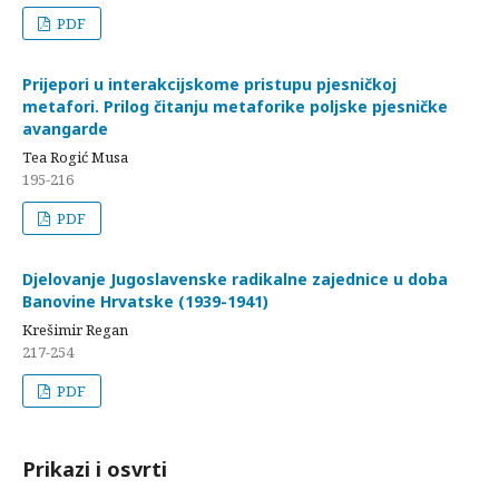
PDF
Prijepori u interakcijskome pristupu pjesničkoj
metafori. Prilog čitanju metaforike poljske pjesničke
avangarde
Tea Rogić Musa
195-216
PDF
Djelovanje Jugoslavenske radikalne zajednice u doba
Banovine Hrvatske (1939-1941)
Krešimir Regan
217-254
PDF
Prikazi i osvrti