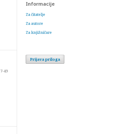
Informacije
Za čitatelje
Za autore
Za knjižničare
Prijava priloga
7-49