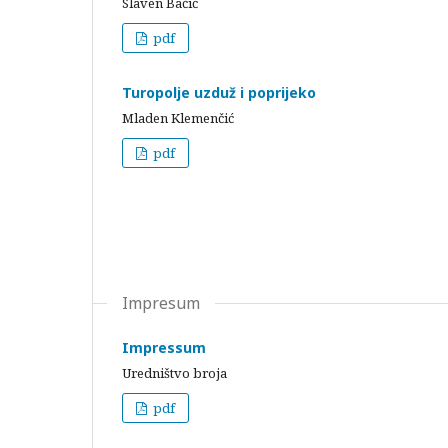
Slaven Bačić
pdf
Turopolje uzduž i poprijeko
Mladen Klemenčić
pdf
Impresum
Impressum
Uredništvo broja
pdf