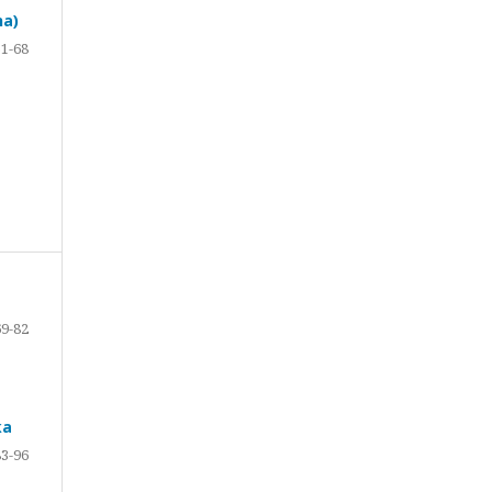
na)
51-68
69-82
ka
83-96