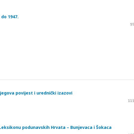
 do 1947.
97
egova povijest i urednički izazovi
115
 Leksikonu podunavskih Hrvata – Bunjevaca i Šokaca