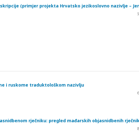
skripcije (primjer projekta Hrvatsko jezikoslovno nazivlje – Je
ome i ruskome traduktološkom nazivlju
nidbenom rječniku: pregled mađarskih objasnidbenih rječni