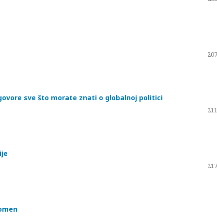
207
ovore sve što morate znati o globalnoj politici
211
ije
217
pomen