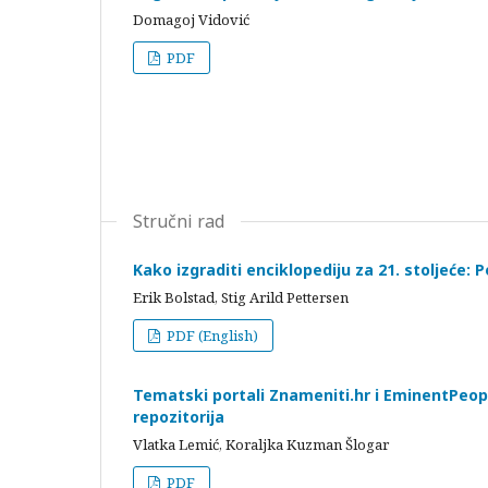
Domagoj Vidović
PDF
Stručni rad
Kako izgraditi enciklopediju za 21. stoljeće: 
Erik Bolstad, Stig Arild Pettersen
PDF (English)
Tematski portali Znameniti.hr i EminentPeopl
repozitorija
Vlatka Lemić, Koraljka Kuzman Šlogar
PDF