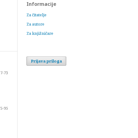
Informacije
Za čitatelje
Za autore
Za knjižničare
Prijava priloga
7-73
75-95