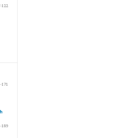
-122
-171
ih
-189