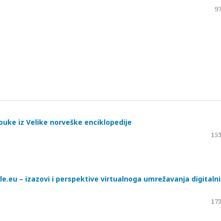
97
Pouke iz Velike norveške enciklopedije
153
e.eu – izazovi i perspektive virtualnoga umrežavanja digitaln
173