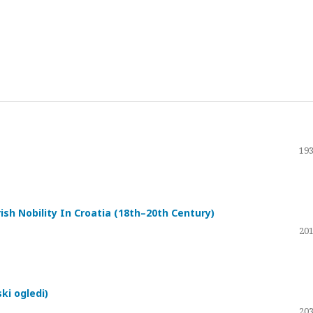
193
ish Nobility In Croatia (18th–20th Century)
201
ski ogledi)
203