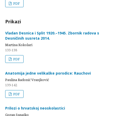
PDF
Prikazi
Vladan Desnica i Split 1920.–1945. Zbornik radova s
Desničinih susreta 2014.
Martina Kokolari
133-138
PDF
Anatomija jedne velikaške porodice: Rauchovi
Paulina Radonić Vranjković
139-142
PDF
Prilozi o hrvatskoj neoskolastici
Goran Sunajko