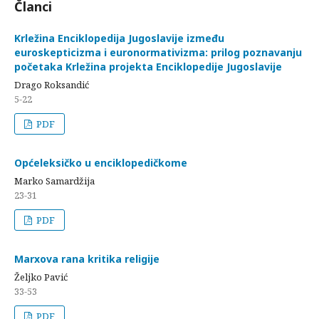
Članci
Krležina Enciklopedija Jugoslavije između
euroskepticizma i euronormativizma: prilog poznavanju
početaka Krležina projekta Enciklopedije Jugoslavije
Drago Roksandić
5-22
PDF
Općeleksičko u enciklopedičkome
Marko Samardžija
23-31
PDF
Marxova rana kritika religije
Željko Pavić
33-53
PDF